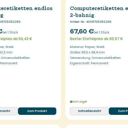
eretiketten endlos
Computeretiketten 
ig
2-bahnig
08705082280
Artikel-Nr.
:
4008705082266
€
67,60 €
bei 1 Stück
bei 1 Stück
felpreis ab 50,42 €
Bester Staffelpreis ab 65,57 €
ier, Weiß
Material: Papier, Weiß
 10,3 mm
Größe: 88,9 x 48,4 mm
Universaletiketten
Verwendung: Universaletiketten
: Permanent
Eigenschaft: Permanent
Auf Lager
ansicht
Zum Produkt
Schnellansicht
Zum P