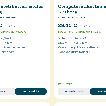
eretiketten endlos
Computeretiketten 
g
1-bahnig
08705082136
Artikel-Nr.
:
4008705082129
€
39,40 €
bei 1 Stück
bei 1 Stück
felpreis ab 75,02 €
Bester Staffelpreis ab 38,22 €
ier, Weiß
Material: Papier, Weiß
 x 48,4 mm
Größe: 101,6 x 35,7 mm
Universaletiketten
Verwendung: Universaletiketten
: Permanent
Eigenschaft: Permanent
Auf Lager
ansicht
Zum Produkt
Schnellansicht
Zum P