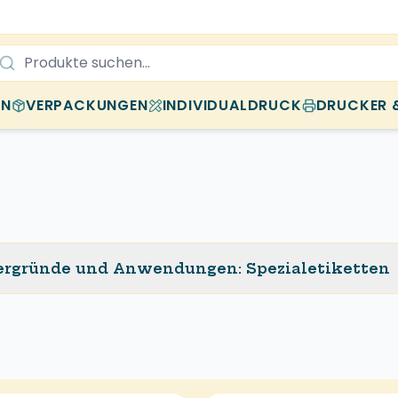
EN
VERPACKUNGEN
INDIVIDUALDRUCK
DRUCKER 
ntergründe und Anwendungen
:
Spezialetiketten
k – je nach Einsatz.
rn spezielle Klebstoffe.
Spezialpapiere) und Kleber (High-Tack, Tiefkühl).
Beschichtungen für Scanbarkeit.
utdoor-Etiketten, Tiefkühletiketten, Sicherheitsetiketten und Folien für an