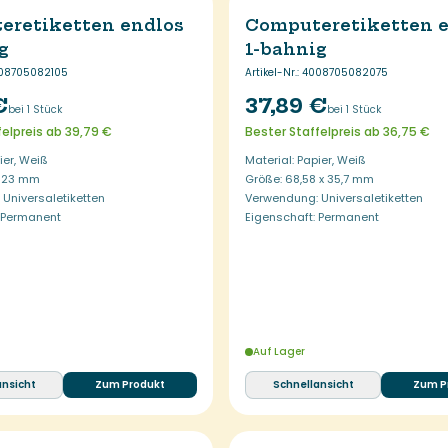
eretiketten endlos
Computeretiketten 
g
1-bahnig
08705082105
Artikel-Nr.
:
4008705082075
€
37,89 €
bei 1 Stück
bei 1 Stück
felpreis ab 39,79 €
Bester Staffelpreis ab 36,75 €
ier, Weiß
Material: Papier, Weiß
x 23 mm
Größe: 68,58 x 35,7 mm
Universaletiketten
Verwendung: Universaletiketten
: Permanent
Eigenschaft: Permanent
Auf Lager
ansicht
Zum Produkt
Schnellansicht
Zum P