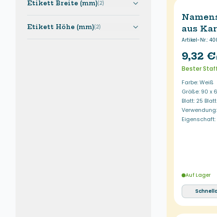
ausreichen, finden Sie hier die Lösung.
Etikett Breite (mm)
(
2
)
Namens
Etikett Höhe (mm)
(
2
)
aus Kar
Artikel-Nr.
:
40
9,32 €
Bester Staf
Farbe: Weiß
Größe: 90 x
Blatt: 25 Blatt
Verwendung: 
Eigenschaft
Auf Lager
Schnell