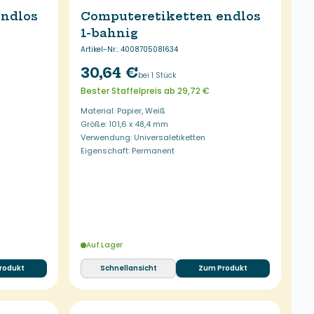
endlos
Computeretiketten endlos
1-bahnig
Artikel-Nr.
:
4008705081634
30,64 €
bei 1 Stück
Bester Staffelpreis ab 29,72 €
Material: Papier, Weiß
Größe: 101,6 x 48,4 mm
Verwendung: Universaletiketten
Eigenschaft: Permanent
Auf Lager
rodukt
Schnellansicht
Zum Produkt