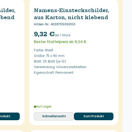
lder,
Namens-Einsteckschilder,
ebend
aus Karton, nicht klebend
Artikel-Nr.
:
4008705090100
9,32 €
bei 1 Stück
Bester Staffelpreis ab 9,04 €
Farbe: Weiß
Größe: 75 x 40 mm
Blatt: 25 Blatt (je 12)
Verwendung: Universaletiketten
Eigenschaft: Permanent
Auf Lager
rodukt
Schnellansicht
Zum Produkt