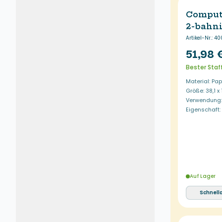
Comput
2-bahn
Artikel-Nr.
:
40
51,98 
Bester Staf
Material: Pap
Größe: 38,1 x
Verwendung: 
Eigenschaft
Auf Lager
Schnell