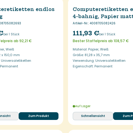
eretiketten endlos
Computeretiketten 
g
4-bahnig, Papier mat
08705082693
Artikel-Nr.
:
4008705082426
€
111,93 €
bei 1 Stück
bei 1 Stück
elpreis ab 92,21 €
Bester Staffelpreis ab 108,57 €
ier, Weiß
Material: Papier, Weiß
2 x 150,0 mm
Größe: 81,28 x 35,7 mm
Universaletiketten
Verwendung: Universaletiketten
: Permanent
Eigenschaft: Permanent
Auf Lager
ansicht
Zum Produkt
Schnellansicht
Zum P