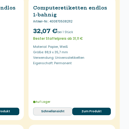
endlos
Computeretiketten endlos
1-bahnig
Artikel-Nr.
:
4008705082112
32,07 €
bei 1 Stück
Bester Staffelpreis ab 31,11 €
Material: Papier, Weiß
Größe: 88,9 x 35,7 mm
Verwendung: Universaletiketten
Eigenschaft: Permanent
Auf Lager
rodukt
Schnellansicht
Zum Produkt