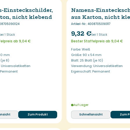
-Einsteckschilder,
Namens-Einsteckschi
ton, nicht klebend
aus Karton, nicht kl
08705090124
Artikel-Nr.
:
4008705090117
9,32 €
bei 1 Stück
bei 1 Stück
felpreis ab 9,04 €
Bester Staffelpreis ab 9,04 €
Farbe: Weiß
 60 mm
Größe: 90 x 54 mm
 (je 8)
Blatt: 25 Blatt (je 10)
Universaletiketten
Verwendung: Universaletiketten
: Permanent
Eigenschaft: Permanent
Auf Lager
ansicht
Zum Produkt
Schnellansicht
Zum P