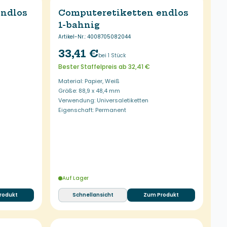
endlos
Computeretiketten endlos
1-bahnig
Artikel-Nr.
:
4008705082044
33,41 €
bei 1 Stück
Bester Staffelpreis ab 32,41 €
Material: Papier, Weiß
Größe: 88,9 x 48,4 mm
Verwendung: Universaletiketten
Eigenschaft: Permanent
Auf Lager
rodukt
Schnellansicht
Zum Produkt