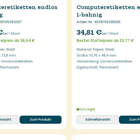
eretiketten endlos
Computeretiketten 
g
1-bahnig
08705082037
Artikel-Nr.
:
4008705081665
€
34,81 €
bei 1 Stück
bei 1 Stück
felpreis ab 38,64 €
Bester Staffelpreis ab 33,77 €
ier, Weiß
Material: Papier, Weiß
 x 73,8 mm
Größe: 111,76 x 48,4 mm
Universaletiketten
Verwendung: Universaletiketten
: Permanent
Eigenschaft: Permanent
Auf Lager
ansicht
Zum Produkt
Schnellansicht
Zum P