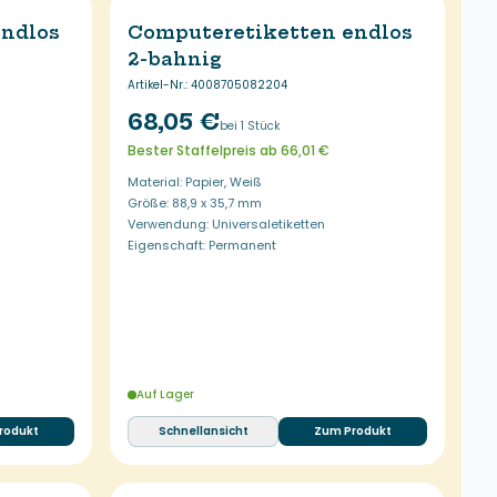
endlos
Computeretiketten endlos
2-bahnig
Artikel-Nr.
:
4008705082204
68,05 €
bei 1 Stück
Bester Staffelpreis ab 66,01 €
Material: Papier, Weiß
Größe: 88,9 x 35,7 mm
Verwendung: Universaletiketten
Eigenschaft: Permanent
Auf Lager
rodukt
Schnellansicht
Zum Produkt