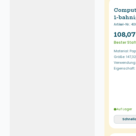
Comput
1-bahni
Artikel-Nr.
:
40
108,07
Bester Staf
Material: Pap
Größe: 147,3
Verwendung: 
Eigenschaft
Auf Lager
Schnell