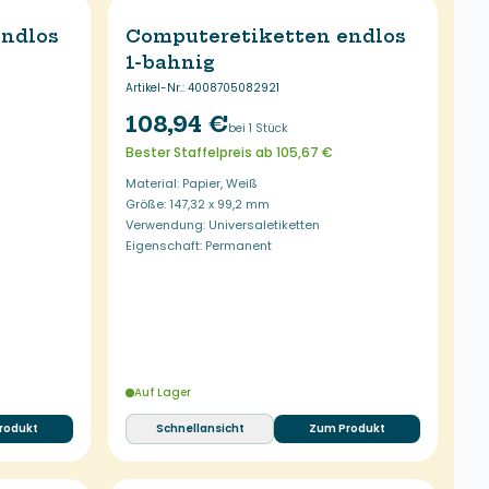
endlos
Computeretiketten endlos
1-bahnig
Artikel-Nr.
:
4008705082921
108,94 €
bei 1 Stück
Bester Staffelpreis ab 105,67 €
Material: Papier, Weiß
Größe: 147,32 x 99,2 mm
Verwendung: Universaletiketten
Eigenschaft: Permanent
Auf Lager
rodukt
Schnellansicht
Zum Produkt