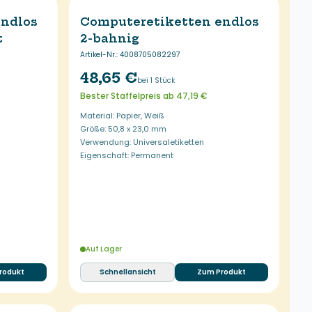
endlos
Computeretiketten endlos
t
2-bahnig
Artikel-Nr.
:
4008705082297
48,65 €
bei 1 Stück
Bester Staffelpreis ab 47,19 €
Material: Papier, Weiß
Größe: 50,8 x 23,0 mm
Verwendung: Universaletiketten
Eigenschaft: Permanent
Auf Lager
rodukt
Schnellansicht
Zum Produkt