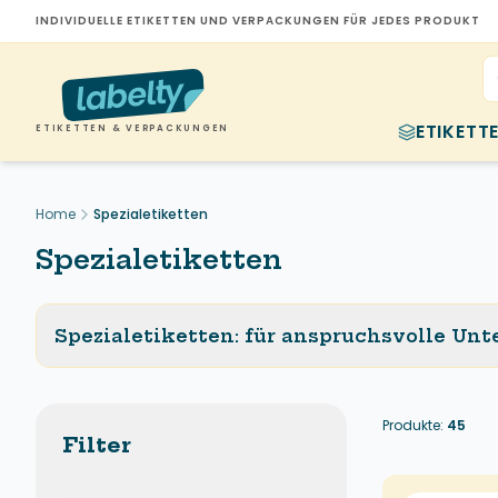
INDIVIDUELLE ETIKETTEN UND VERPACKUNGEN FÜR JEDES PRODUKT
ETIKETT
ETIKETTEN & VERPACKUNGEN
Home
Spezialetiketten
Spezialetiketten
Spezialetiketten: für anspruchsvolle U
Hitzefest, kältebeständig, chemieresistent oder extrem haftstar
Untergrund prüfen: raue, fettige oder gekrümmte Flächen erforde
Produkte:
45
Umgebung: Hitze/Kälte/Chemie bestimmen Material (z.B. PE/PP, 
Filter
Druck: TT mit passendem Harz/Wachs-Harz für Beständigkeit; 
HERMA Spezialetiketten für besondere Anforderungen: Wetterfeste O