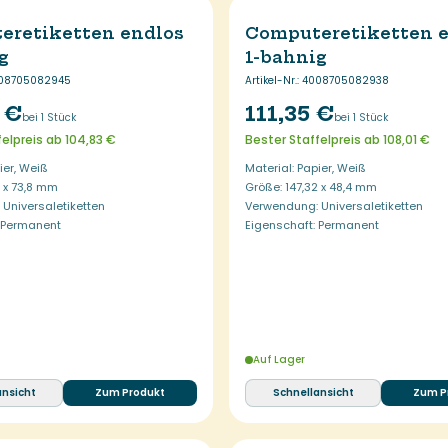
eretiketten endlos
Computeretiketten 
g
1-bahnig
08705082945
Artikel-Nr.
:
4008705082938
 €
111,35 €
bei 1 Stück
bei 1 Stück
felpreis ab 104,83 €
Bester Staffelpreis ab 108,01 €
ier, Weiß
Material: Papier, Weiß
2 x 73,8 mm
Größe: 147,32 x 48,4 mm
Universaletiketten
Verwendung: Universaletiketten
: Permanent
Eigenschaft: Permanent
Auf Lager
ansicht
Zum Produkt
Schnellansicht
Zum P