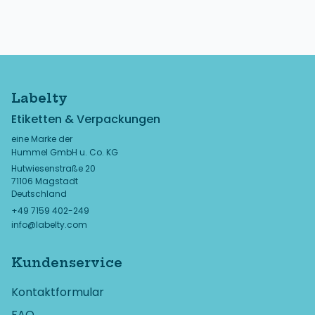
Labelty
Etiketten & Verpackungen
eine Marke der
Hummel GmbH u. Co. KG
Hutwiesenstraße 20
71106 Magstadt
Deutschland
+49 7159 402-249
info@labelty.com
Kundenservice
Kontaktformular
FAQ