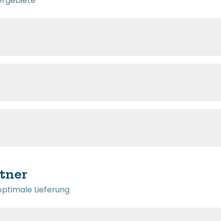
fergebiete
tner
 optimale Lieferung