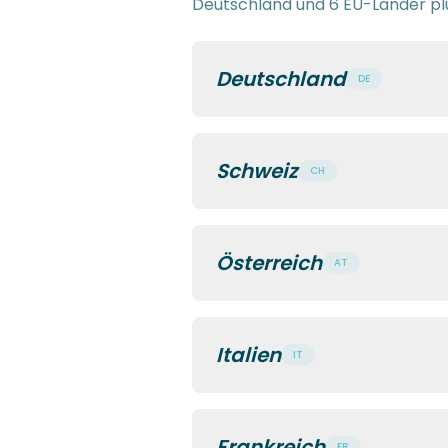
Deutschland und 6 EU-Länder pl
Deutschland
DE
Schweiz
CH
Österreich
AT
Italien
IT
Frankreich
FR