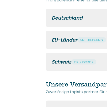
Transparente Preise für alle Lie
Deutschland
EU-Länder
AT, IT, FR, LU, NL, PL
Schweiz
inkl. Verzollung
Unsere Versandpar
Zuverlässige Logistikpartner für