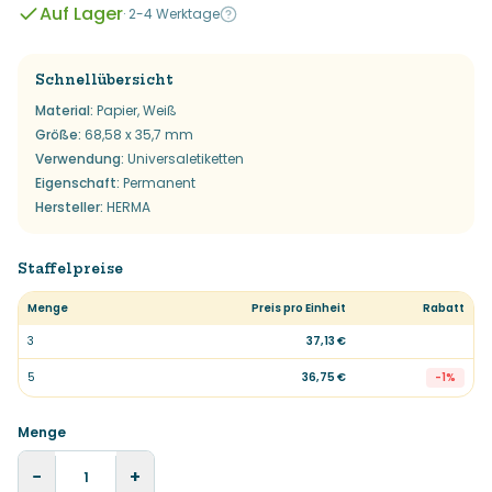
Auf Lager
·
2-4 Werktage
Schnellübersicht
Material
:
Papier, Weiß
Größe
:
68,58 x 35,7 mm
Verwendung
:
Universaletiketten
Eigenschaft
:
Permanent
Hersteller
:
HERMA
Staffelpreise
Menge
Preis pro Einheit
Rabatt
3
37,13 €
5
36,75 €
-
1
%
Menge
−
+