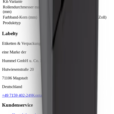
Kit-Variante
Thermodirekt | Thermotransfer
Rollendurchmesser max.
127 mm
(mm)
Farbband-Kern (mm)
12,7 mm (0,5 Zoll), 25,4 mm (1 Zoll)
Produkttyp
Etikettendrucker
Labelty
Etiketten & Verpackungen
eine Marke der
Hummel GmbH u. Co. KG
Hutwiesenstraße 20
71106 Magstadt
Deutschland
+49 7159 402-249
Kontaktformular
Kundenservice