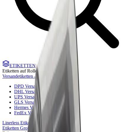
ETIKETTEN
Etiketten auf Rolle
Versandetiketten
→
DPD Versandetiketten
→
DHL Versandetiketten
→
UPS Versandetiketten
→
GLS Versandetiketten
→
Hermes Versandetiketten
→
FedEx Versandetiketten
→
Linerless Etiketten
→
Etiketten Großmengen | Palettenware
→