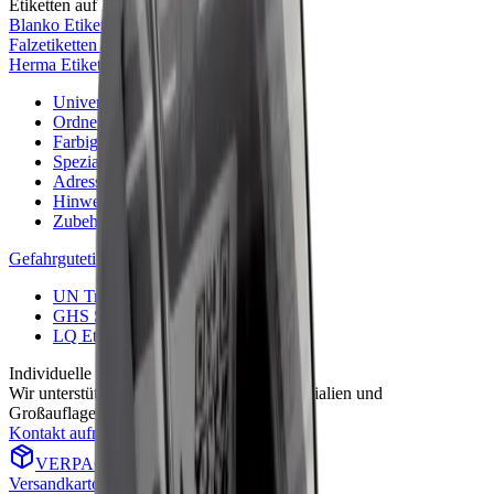
Etiketten auf Bogen
Blanko Etiketten auf Bogen
→
Falzetiketten
→
Herma Etiketten
→
Universal-Etiketten
→
Ordneretiketten
→
Farbige Etiketten
→
Spezialetiketten
→
Adressetiketten
→
Hinweisetiketten
→
Zubehör
→
Gefahrgutetiketten
→
UN Transportaufkleber
→
GHS Symbole
→
LQ Etiketten (Limited Quantities)
→
Individuelle Beratung
Wir unterstützen bei Spezialformaten, Materialien und
Großauflagen.
Kontakt aufnehmen
→
VERPACKUNGEN
Versandkartons & Versandverpackungen
→