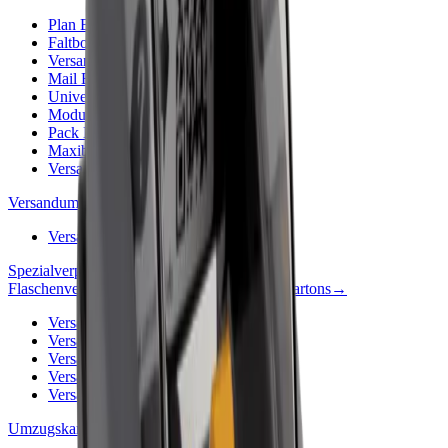
Plan Box
→
Faltbodenschachtel
→
Versandkarton 1-wellig
→
Mail Box
→
Universalverpackung
→
Modulboxen
→
Pack Box
→
Maxibriefkartons
→
Versandkarton 2-wellig
→
Versandumschläge & Versandtaschen
→
Versandumschläge Pappe/Papier
→
Spezialverpackungen
→
Flaschenverpackungen & Flaschen-Versandkartons
→
Versandkartons für Ginflaschen
→
Versandkartons für Bierflaschen
→
Versandkartons für Gläser
→
Versandkartons für Bierfässer
→
Versandkartons für Weinflaschen
→
Umzugskartons & Archivkartons
→