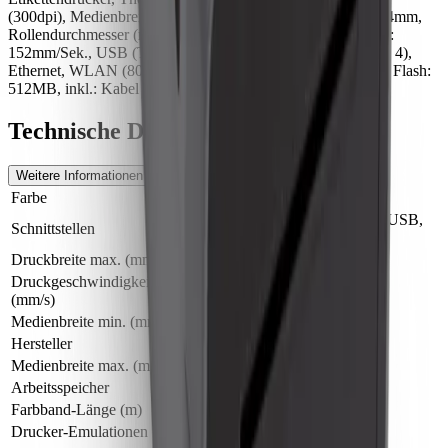
(300dpi), Medienbreite (max): 60mm, Druckbreite (max.): 54mm,
Rollendurchmesser (max.): 127mm, Geschwindigkeit (max.):
152mm/Sek., USB (Typ B, Host), Bluetooth (Klasse, Klasse 4),
Ethernet, WLAN (802.11ac), EPLII, ZPLII, RAM: 256MB, Flash:
512MB, inkl.: Kabel (USB), Netzteil, Netzkabel (EU, UK)
Technische Details
Weitere Informationen
Farbe
Sonstige
BT (BLE), Bluetooth, Ethernet, USB,
Schnittstellen
WLAN
Druckbreite max. (mm)
54 mm, 56 mm
Druckgeschwindigkeit
152 mm/Sek., 203 mm/Sek.
(mm/s)
Medienbreite min. (mm)
2,36 mm
Hersteller
Zebra
Medienbreite max. (mm)
60 mm
Arbeitsspeicher
256 MB RAM, 512 MB Flash
Farbband-Länge (m)
74 m
Drucker-Emulationen
EPLII, ZPLII