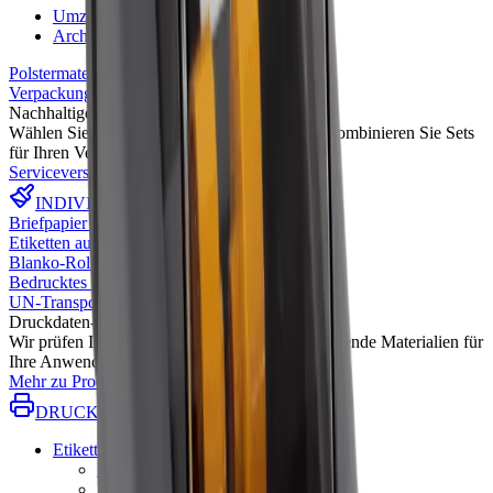
Umzugkartons
→
Archivkartons
→
Polstermaterial & Luftpolsterfolie
→
Verpackungszubehör
→
Nachhaltige Verpackungslösungen
Wählen Sie klimafreundliche Materialien und kombinieren Sie Sets
für Ihren Versand.
Serviceversprechen lesen
→
INDIVIDUALDRUCK
Briefpapier
→
Etiketten auf Rolle
→
Blanko-Rollenetiketten
→
Bedrucktes Klebeband
→
UN-Transportaufkleber
→
Druckdaten-Check inklusive
Wir prüfen Ihre Druckdaten und empfehlen passende Materialien für
Ihre Anwendung.
Mehr zu Produktionsservices
→
DRUCKER & ZUBEHÖR
Etikettendruck-Zubehör
→
Etikettendrucker
→
Handscanner & Mobile Terminals
→