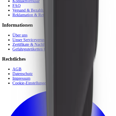
Kontaktformular
FAQ
Versand & Bezahlung
Reklamation & Retoure
Informationen
Über uns
Unser Serviceversprechen
Zertifikate & Nachhaltigkeit
Gefahrgutetiketten Guide
Rechtliches
AGB
Datenschutz
Impressum
Cookie-Einstellungen