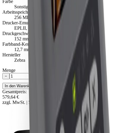
Farbe
Sonstige
Arbeitsspeicher
256 MB RAM, 512 MB Flash
Drucker-Emulationen
EPLII, ZPLII
Druckgeschwindigkeit (mm/s)
152 mm/Sek., 203 mm/Sek.
Farbband-Kern (mm)
12,7 mm (0,5 Zoll), 25,4 mm (1 Zoll)
Hersteller
Zebra
Menge
−
+
In den Warenkorb
Gesamtpreis
:
579,64 €
zzgl. MwSt. |
579,64 €
pro Stück