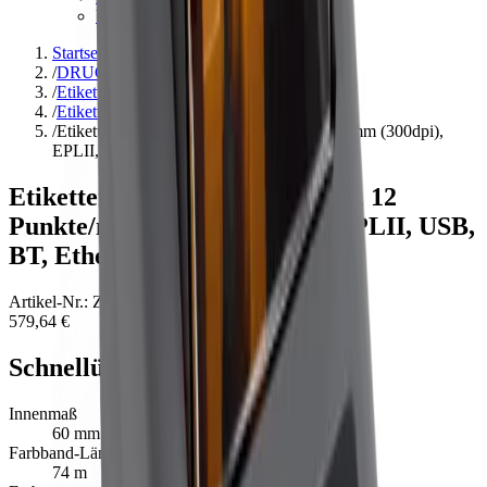
Verbrauchsmaterial
→
Startseite
/
DRUCKER & ZUBEHÖR
/
Etikettendruck-Zubehör
/
Etikettendrucker
/
Etikettendrucker Zebra ZD611, 12 Punkte/mm (300dpi),
EPLII, ZPLII, USB, BT, Ethernet, WLAN
Etikettendrucker Zebra ZD611, 12
Punkte/mm (300dpi), EPLII, ZPLII, USB,
BT, Ethernet, WLAN
Artikel-Nr.
:
ZD6A023-D0EB02EZ
579,64 €
Schnellübersicht
Innenmaß
60 mm
Farbband-Länge (m)
74 m