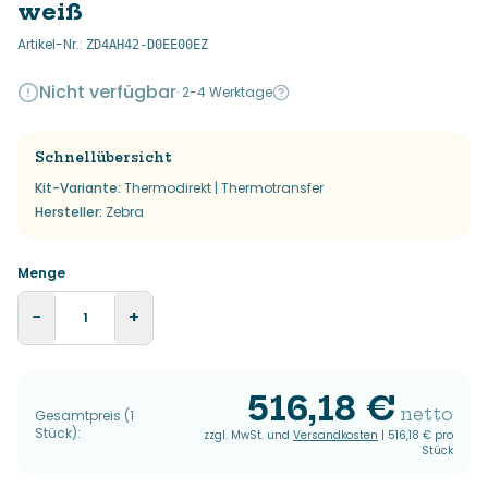
weiß
Artikel-Nr.
:
ZD4AH42-D0EE00EZ
Nicht verfügbar
·
2-4 Werktage
Schnellübersicht
Kit-Variante
:
Thermodirekt | Thermotransfer
Hersteller
:
Zebra
Menge
−
+
516,18 €
netto
Gesamtpreis
(
1
Stück
):
zzgl. MwSt. und
Versandkosten
|
516,18 €
pro
Stück