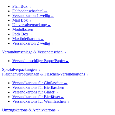
Plan Box
→
Faltbodenschachtel
→
Versandkarton 1-wellig
→
Mail Box
→
Universalverpackung
→
Modulboxen
→
Pack Box
→
Maxibriefkartons
→
Versandkarton 2-wellig
→
Versandumschläge & Versandtaschen
→
Versandumschläge Pappe/Papier
→
Spezialverpackungen
→
Flaschenverpackungen & Flaschen-Versandkartons
→
Versandkartons für Ginflaschen
→
Versandkartons für Bierflaschen
→
Versandkartons für Gläser
→
Versandkartons für Bierfässer
→
Versandkartons für Weinflaschen
→
Umzugskartons & Archivkartons
→