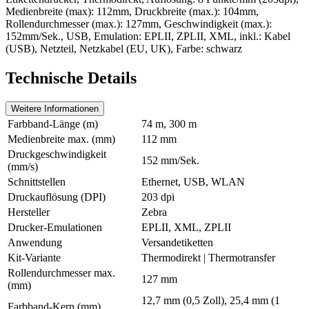
Medienbreite (max): 112mm, Druckbreite (max.): 104mm,
Rollendurchmesser (max.): 127mm, Geschwindigkeit (max.):
152mm/Sek., USB, Emulation: EPLII, ZPLII, XML, inkl.: Kabel
(USB), Netzteil, Netzkabel (EU, UK), Farbe: schwarz
Technische Details
Weitere Informationen
Farbband-Länge (m)
74 m, 300 m
Medienbreite max. (mm)
112 mm
Druckgeschwindigkeit
152 mm/Sek.
(mm/s)
Schnittstellen
Ethernet, USB, WLAN
Druckauflösung (DPI)
203 dpi
Hersteller
Zebra
Drucker-Emulationen
EPLII, XML, ZPLII
Anwendung
Versandetiketten
Kit-Variante
Thermodirekt | Thermotransfer
Rollendurchmesser max.
127 mm
(mm)
12,7 mm (0,5 Zoll), 25,4 mm (1
Farbband-Kern (mm)