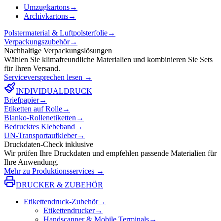
Umzugkartons
→
Archivkartons
→
Polstermaterial & Luftpolsterfolie
→
Verpackungszubehör
→
Nachhaltige Verpackungslösungen
Wählen Sie klimafreundliche Materialien und kombinieren Sie Sets
für Ihren Versand.
Serviceversprechen lesen
→
INDIVIDUALDRUCK
Briefpapier
→
Etiketten auf Rolle
→
Blanko-Rollenetiketten
→
Bedrucktes Klebeband
→
UN-Transportaufkleber
→
Druckdaten-Check inklusive
Wir prüfen Ihre Druckdaten und empfehlen passende Materialien für
Ihre Anwendung.
Mehr zu Produktionsservices
→
DRUCKER & ZUBEHÖR
Etikettendruck-Zubehör
→
Etikettendrucker
→
Handscanner & Mobile Terminals
→