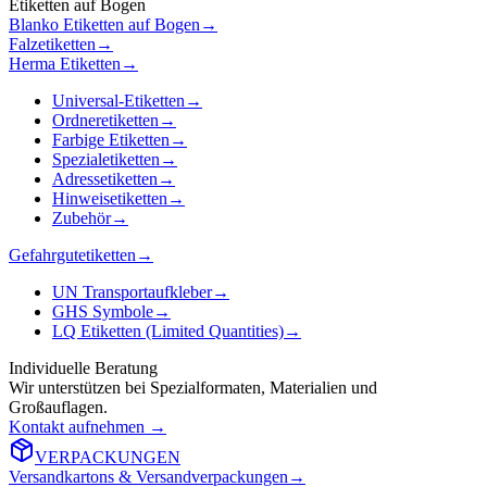
Etiketten auf Bogen
Blanko Etiketten auf Bogen
→
Falzetiketten
→
Herma Etiketten
→
Universal-Etiketten
→
Ordneretiketten
→
Farbige Etiketten
→
Spezialetiketten
→
Adressetiketten
→
Hinweisetiketten
→
Zubehör
→
Gefahrgutetiketten
→
UN Transportaufkleber
→
GHS Symbole
→
LQ Etiketten (Limited Quantities)
→
Individuelle Beratung
Wir unterstützen bei Spezialformaten, Materialien und
Großauflagen.
Kontakt aufnehmen
→
VERPACKUNGEN
Versandkartons & Versandverpackungen
→