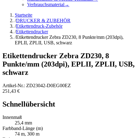
Verbrauchsmaterial
→
Startseite
/
DRUCKER & ZUBEHÖR
/
Etikettendruck-Zubehör
/
Etikettendrucker
/
Etikettendrucker Zebra ZD230, 8 Punkte/mm (203dpi),
EPLII, ZPLII, USB, schwarz
Etikettendrucker Zebra ZD230, 8
Punkte/mm (203dpi), EPLII, ZPLII, USB,
schwarz
Artikel-Nr.
:
ZD23042-D0EG00EZ
251,43 €
Schnellübersicht
Innenmaß
25,4 mm
Farbband-Länge (m)
74 m, 300 m