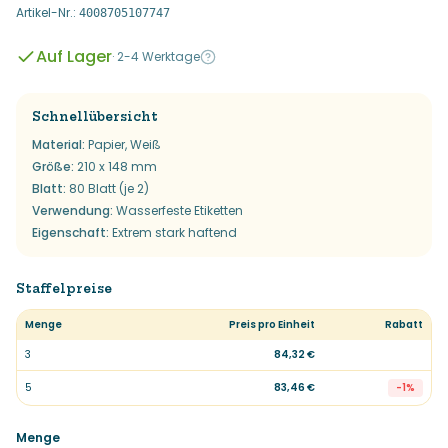
Artikel-Nr.
:
4008705107747
Auf Lager
·
2-4 Werktage
Schnellübersicht
Material
:
Papier, Weiß
Größe
:
210 x 148 mm
Blatt
:
80 Blatt (je 2)
Verwendung
:
Wasserfeste Etiketten
Eigenschaft
:
Extrem stark haftend
Staffelpreise
Menge
Preis pro Einheit
Rabatt
3
84,32 €
5
83,46 €
-
1
%
Menge