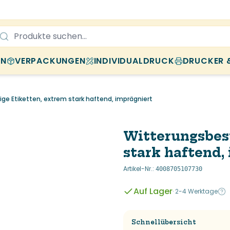
EN
VERPACKUNGEN
INDIVIDUALDRUCK
DRUCKER 
e Etiketten, extrem stark haftend, imprägniert
Witterungsbes
stark haftend,
Artikel-Nr.
:
4008705107730
Auf Lager
·
2-4 Werktage
Schnellübersicht