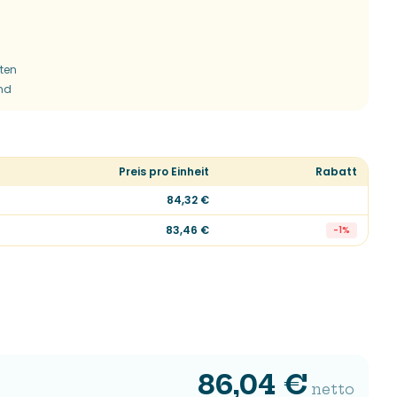
tten
end
Preis pro Einheit
Rabatt
84,32 €
83,46 €
-
1
%
86,04 €
netto