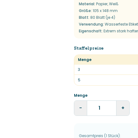
Material
:
Papier, Weiß
Größe
:
105 x 148 mm
Blatt
:
80 Blatt (je 4)
Verwendung
:
Wasserfeste Etike
Eigenschaft
:
Extrem stark haft
Staffelpreise
Menge
3
5
Menge
−
+
Gesamtpreis
(
1
Stück
):