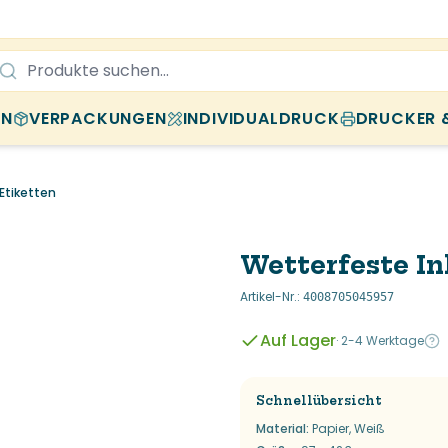
EN
VERPACKUNGEN
INDIVIDUALDRUCK
DRUCKER 
Etiketten
Wetterfeste In
Artikel-Nr.
:
4008705045957
Auf Lager
·
2-4 Werktage
Schnellübersicht
Material
:
Papier, Weiß