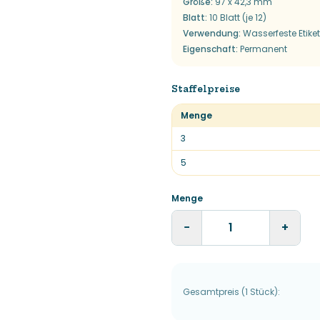
Größe
:
97 x 42,3 mm
Blatt
:
10 Blatt (je 12)
Verwendung
:
Wasserfeste Etike
Eigenschaft
:
Permanent
Staffelpreise
Menge
3
5
Menge
−
+
Gesamtpreis
(
1
Stück
):