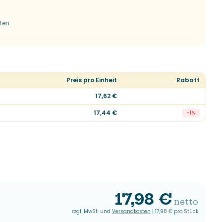
tten
Preis pro Einheit
Rabatt
17,62 €
17,44 €
-
1
%
17,98 €
netto
zzgl. MwSt. und
Versandkosten
|
17,98 €
pro Stück