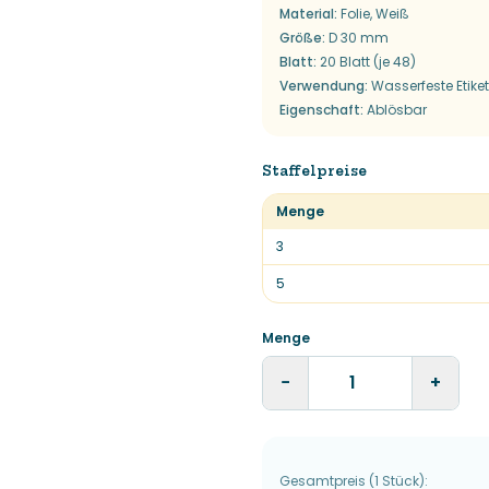
Material
:
Folie, Weiß
Größe
:
D 30 mm
Blatt
:
20 Blatt (je 48)
Verwendung
:
Wasserfeste Etike
Eigenschaft
:
Ablösbar
Staffelpreise
Menge
3
5
Menge
−
+
Gesamtpreis
(
1
Stück
):