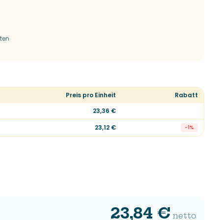
tten
Preis pro Einheit
Rabatt
23,36 €
23,12 €
-
1
%
23,84 €
netto