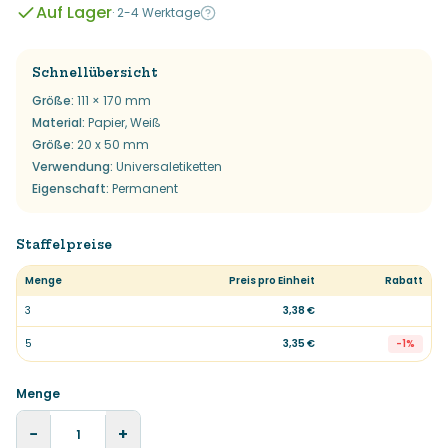
Auf Lager
·
2-4 Werktage
Schnellübersicht
Größe
:
111 × 170 mm
Material
:
Papier, Weiß
Größe
:
20 x 50 mm
Verwendung
:
Universaletiketten
Eigenschaft
:
Permanent
Staffelpreise
Menge
Preis pro Einheit
Rabatt
3
3,38 €
5
3,35 €
-
1
%
Menge
−
+