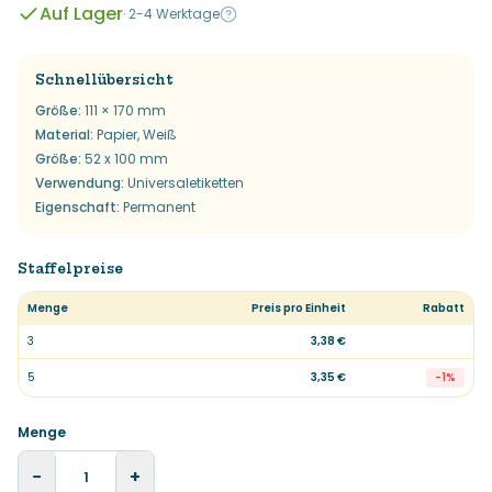
Auf Lager
·
2-4 Werktage
Schnellübersicht
Größe
:
111 × 170 mm
Material
:
Papier, Weiß
Größe
:
52 x 100 mm
Verwendung
:
Universaletiketten
Eigenschaft
:
Permanent
Staffelpreise
Menge
Preis pro Einheit
Rabatt
3
3,38 €
5
3,35 €
-
1
%
Menge
−
+