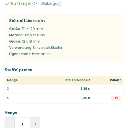
Auf Lager
·
2-4 Werktage
Schnellübersicht
Größe
:
111 × 170 mm
Material
:
Papier, Blau
Größe
:
12 x 18 mm
Verwendung
:
Universaletiketten
Eigenschaft
:
Permanent
Staffelpreise
Menge
Preis pro Einheit
Rabatt
3
3,38 €
5
3,35 €
-
1
%
Menge
−
+