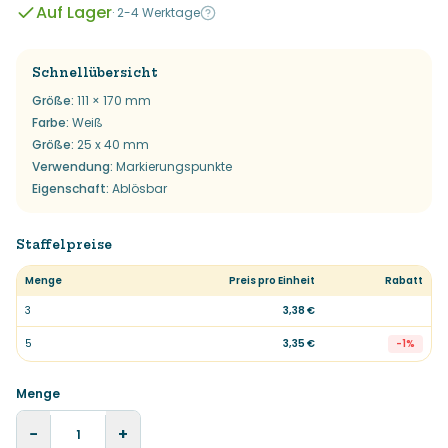
Auf Lager
·
2-4 Werktage
Schnellübersicht
Größe
:
111 × 170 mm
Farbe
:
Weiß
Größe
:
25 x 40 mm
Verwendung
:
Markierungspunkte
Eigenschaft
:
Ablösbar
Staffelpreise
Menge
Preis pro Einheit
Rabatt
3
3,38 €
5
3,35 €
-
1
%
Menge
−
+