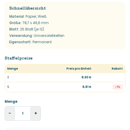
Schnellübersicht
Material
:
Papier, Weiß
Größe
:
78,7 x 46,6 mm
Blatt
:
25 Blatt (je 12)
Verwendung
:
Universaletiketten
Eigenschaft
:
Permanent
Staffelpreise
Menge
Preis pro Einheit
Rabatt
3
8,90 €
5
8,81 €
-
1
%
Menge
−
+