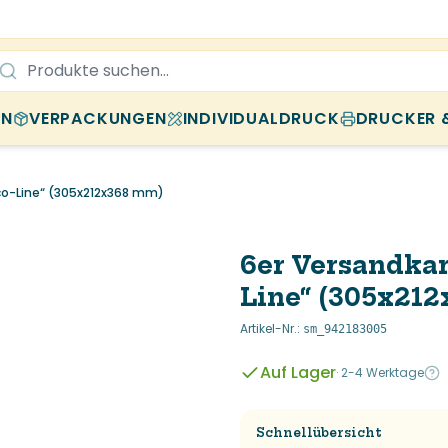
EN
VERPACKUNGEN
INDIVIDUALDRUCK
DRUCKER 
Eco-Line“ (305x212x368 mm)
6er Versandkar
Line“ (305x21
Artikel-Nr.
:
sm_942183005
Auf Lager
·
2-4 Werktage
Schnellübersicht