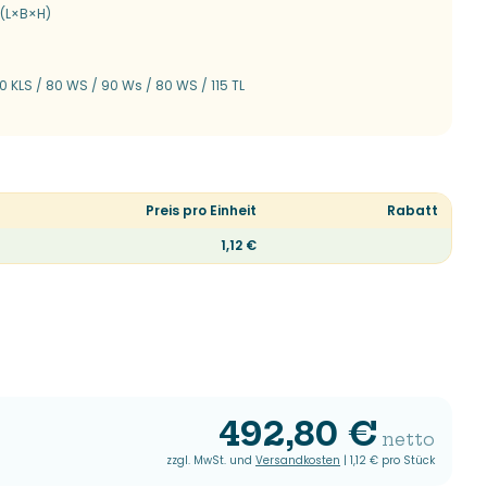
 (L×B×H)
0 KLS / 80 WS / 90 Ws / 80 WS / 115 TL
Preis pro Einheit
Rabatt
1,12 €
492,80 €
netto
zzgl. MwSt. und
Versandkosten
|
1,12 €
pro Stück