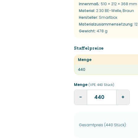
Innenmaß
:
510 × 212 × 368 mm
Material
:
2.30 BE-Welle, Braun
Hersteller
:
Smartbox
Materialzusammensetzung
:
12
Gewicht
:
478 g
Staffelpreise
Menge
440
Menge
(VPE:
440
Stück
)
−
+
Gesamtpreis
(
440
Stück
):