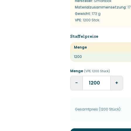
Hersteller
:
Smartbox
Materialzusammensetzung
:
1
Gewicht
:
173 g
VPE
:
1200 Stck.
Staffelpreise
Menge
1200
Menge
(VPE:
1200
Stück
)
−
+
Gesamtpreis
(
1200
Stück
):