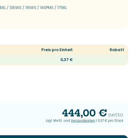
75KL / 135WS / 115WS / 140PMS / 175KL
Preis pro Einheit
Rabatt
0,37 €
444,00 €
netto
zzgl. MwSt. und
Versandkosten
|
0,37 €
pro Stück