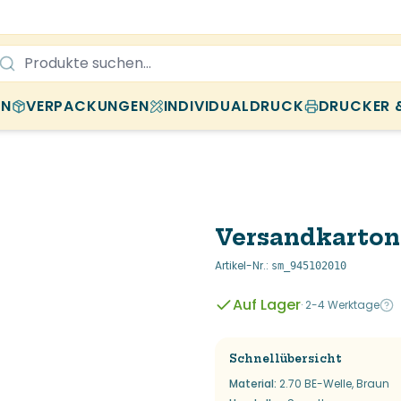
EN
VERPACKUNGEN
INDIVIDUALDRUCK
DRUCKER 
Versandkarton
Artikel-Nr.
:
sm_945102010
Auf Lager
·
2-4 Werktage
Schnellübersicht
Material
:
2.70 BE-Welle, Braun