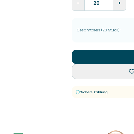
−
+
Gesamtpreis
(
20
Stück
):
Sichere Zahlung