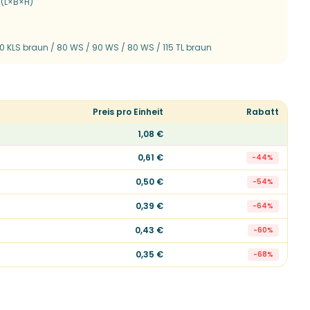
 (L×B×H)
20 KLS braun / 80 WS / 90 WS / 80 WS / 115 TL braun
Preis pro Einheit
Rabatt
1,08 €
0,61 €
-
44
%
0,50 €
-
54
%
0,39 €
-
64
%
0,43 €
-
60
%
0,35 €
-
68
%