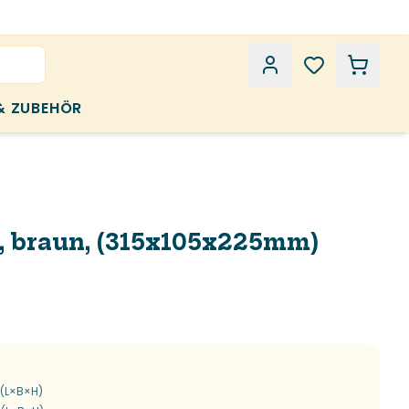
& ZUBEHÖR
, braun, (315x105x225mm)
 (L×B×H)