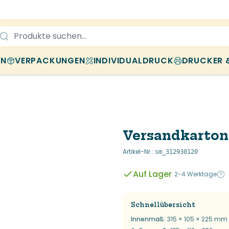
EN
VERPACKUNGEN
INDIVIDUALDRUCK
DRUCKER 
Versandkarton
Artikel-Nr.
:
sm_312930120
Auf Lager
·
2-4 Werktage
Schnellübersicht
Innenmaß
:
315 × 105 × 225 mm