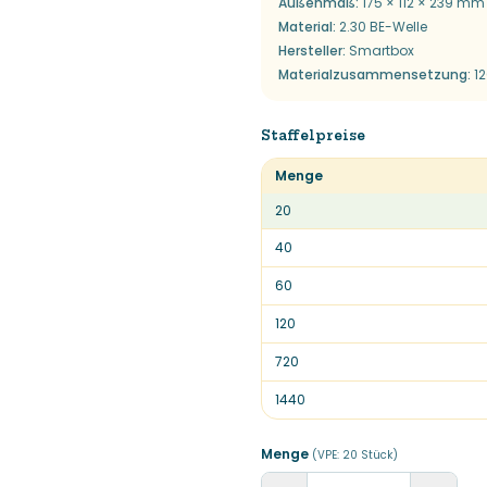
Außenmaß
:
175 × 112 × 239 mm
Material
:
2.30 BE-Welle
Hersteller
:
Smartbox
Materialzusammensetzung
:
1
Staffelpreise
Menge
20
40
60
120
720
1440
Menge
(VPE:
20
Stück
)