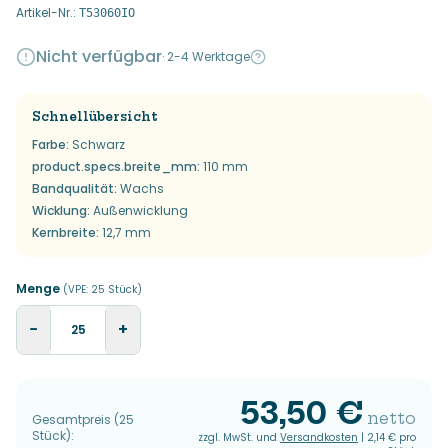
Artikel-Nr.
:
T53060IO
Nicht verfügbar
·
2-4 Werktage
Schnellübersicht
Farbe
:
Schwarz
product.specs.breite_mm
:
110 mm
Bandqualität
:
Wachs
Wicklung
:
Außenwicklung
Kernbreite
:
12,7 mm
Menge
(VPE:
25
Stück
)
−
+
53,50 €
netto
Gesamtpreis
(
25
Stück
):
zzgl. MwSt. und
Versandkosten
|
2,14 €
pro