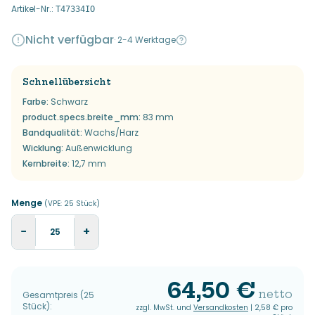
Artikel-Nr.
:
T47334IO
Nicht verfügbar
·
2-4 Werktage
Schnellübersicht
Farbe
:
Schwarz
product.specs.breite_mm
:
83 mm
Bandqualität
:
Wachs/Harz
Wicklung
:
Außenwicklung
Kernbreite
:
12,7 mm
Menge
(VPE:
25
Stück
)
−
+
64,50 €
netto
Gesamtpreis
(
25
Stück
):
zzgl. MwSt. und
Versandkosten
|
2,58 €
pro