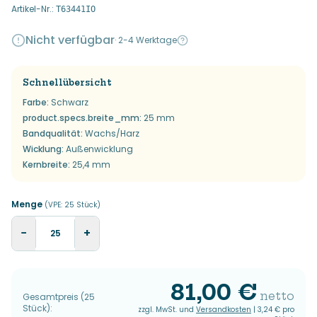
Artikel-Nr.
:
T63441IO
Nicht verfügbar
·
2-4 Werktage
Schnellübersicht
Farbe
:
Schwarz
product.specs.breite_mm
:
25 mm
Bandqualität
:
Wachs/Harz
Wicklung
:
Außenwicklung
Kernbreite
:
25,4 mm
Menge
(VPE:
25
Stück
)
−
+
81,00 €
netto
Gesamtpreis
(
25
Stück
):
zzgl. MwSt. und
Versandkosten
|
3,24 €
pro