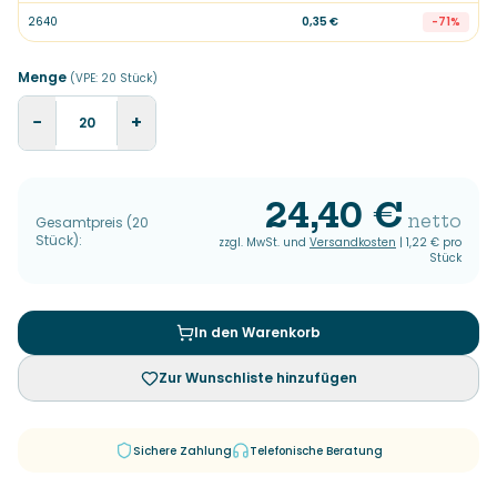
2640
0,35 €
-
71
%
Menge
(VPE:
20
Stück
)
−
+
24,40 €
netto
Gesamtpreis
(
20
Stück
):
zzgl. MwSt. und
Versandkosten
|
1,22 €
pro
Stück
In den Warenkorb
Zur Wunschliste hinzufügen
Sichere Zahlung
Telefonische Beratung