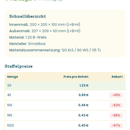
Schnellübersicht
Innenmaß
:
200 × 200 × 100 mm (L×B×H)
Außenmaß
:
207 × 209 × 101 mm (L×B×H)
Material
:
1.20 B-Welle
Hersteller
:
Smartbox
Materialzusammensetzung
:
120 KLS / 80 WS / 115 TL
Staffelpreise
Menge
Preis pro Einheit
Rabatt
20
1,22 €
40
0,69 €
-
43
%
100
0,46 €
-
62
%
180
0,42 €
-
66
%
1320
0,40 €
-
67
%