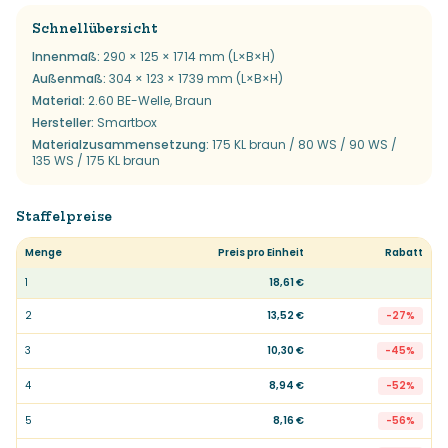
Schnellübersicht
Innenmaß
:
290 × 125 × 1714 mm (L×B×H)
Außenmaß
:
304 × 123 × 1739 mm (L×B×H)
Material
:
2.60 BE-Welle, Braun
Hersteller
:
Smartbox
Materialzusammensetzung
:
175 KL braun / 80 WS / 90 WS /
135 WS / 175 KL braun
Staffelpreise
Menge
Preis pro Einheit
Rabatt
1
18,61 €
2
13,52 €
-
27
%
3
10,30 €
-
45
%
4
8,94 €
-
52
%
5
8,16 €
-
56
%