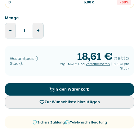
10
5,88 €
-
68
%
Menge
−
+
18,61 €
netto
Gesamtpreis
(
1
Stück
):
zzgl. MwSt. und
Versandkosten
|
18,61 €
pro
Stück
In den Warenkorb
Zur Wunschliste hinzufügen
Sichere Zahlung
Telefonische Beratung