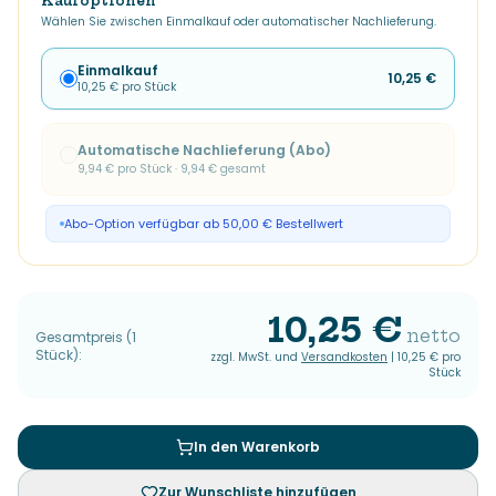
Kaufoptionen
Wählen Sie zwischen Einmalkauf oder automatischer Nachlieferung.
Einmalkauf
10,25 €
10,25 €
pro Stück
Automatische Nachlieferung (Abo)
9,94 €
pro Stück ·
9,94 €
gesamt
Abo-Option verfügbar ab 50,00 € Bestellwert
10,25 €
netto
Gesamtpreis
(
1
Stück
):
zzgl. MwSt. und
Versandkosten
|
10,25 €
pro
Stück
In den Warenkorb
Zur Wunschliste hinzufügen