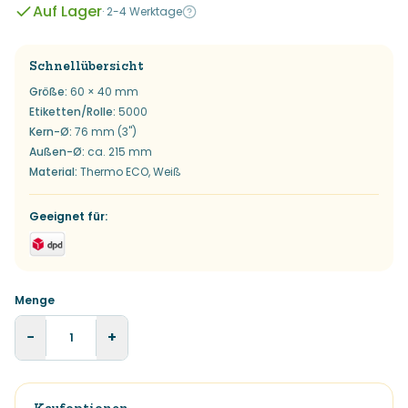
Auf Lager
·
2-4 Werktage
Schnellübersicht
Größe
:
60 × 40 mm
Etiketten/Rolle
:
5000
Kern-Ø
:
76 mm (3")
Außen-Ø
:
ca. 215 mm
Material
:
Thermo ECO, Weiß
Geeignet für
:
Menge
−
+