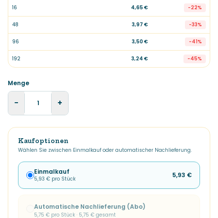
16
4,65 €
-
22
%
48
3,97 €
-
33
%
96
3,50 €
-
41
%
192
3,24 €
-
45
%
Menge
−
+
Kaufoptionen
Wählen Sie zwischen Einmalkauf oder automatischer Nachlieferung.
Einmalkauf
5,93 €
5,93 €
pro Stück
Automatische Nachlieferung (Abo)
5,75 €
pro Stück ·
5,75 €
gesamt