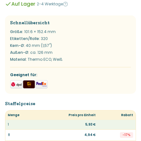
Auf Lager
·
2-4 Werktage
Schnellübersicht
Größe
:
101.6 × 152.4 mm
Etiketten/Rolle
:
320
Kern-Ø
:
40 mm (1,57")
Außen-Ø
:
ca. 126 mm
Material
:
Thermo ECO, Weiß
Geeignet für
:
Staffelpreise
Menge
Preis pro Einheit
Rabatt
1
5,93 €
8
4,94 €
-
17
%