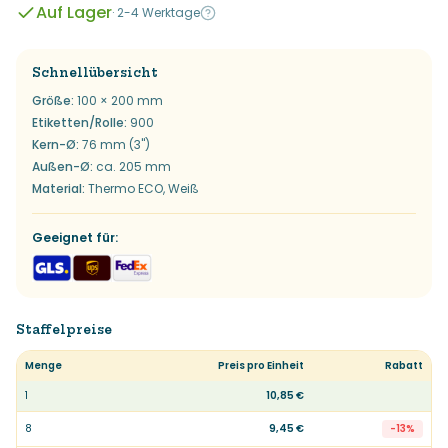
Auf Lager
·
2-4 Werktage
Schnellübersicht
Größe
:
100 × 200 mm
Etiketten/Rolle
:
900
Kern-Ø
:
76 mm (3")
Außen-Ø
:
ca. 205 mm
Material
:
Thermo ECO, Weiß
Geeignet für
:
Staffelpreise
Menge
Preis pro Einheit
Rabatt
1
10,85 €
8
9,45 €
-
13
%