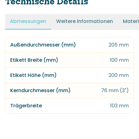
Technische Details
Abmessungen
Weitere Informationen
Materi
Außendurchmesser (mm)
205 mm
Etikett Breite (mm)
100 mm
Etikett Höhe (mm)
200 mm
Kerndurchmesser (mm)
76 mm (3")
Trägerbreite
103 mm