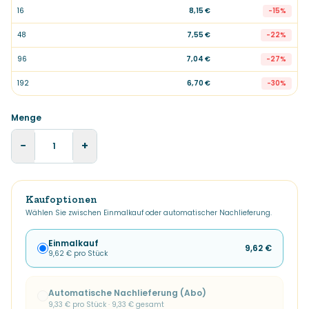
16
8,15 €
-
15
%
48
7,55 €
-
22
%
96
7,04 €
-
27
%
192
6,70 €
-
30
%
Menge
−
+
Kaufoptionen
Wählen Sie zwischen Einmalkauf oder automatischer Nachlieferung.
Einmalkauf
9,62 €
9,62 €
pro Stück
Automatische Nachlieferung (Abo)
9,33 €
pro Stück ·
9,33 €
gesamt