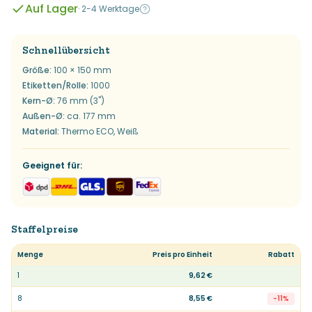
Auf Lager
·
2-4 Werktage
Schnellübersicht
Größe
:
100 × 150 mm
Etiketten/Rolle
:
1000
Kern-Ø
:
76 mm (3")
Außen-Ø
:
ca. 177 mm
Material
:
Thermo ECO, Weiß
Geeignet für
:
Staffelpreise
Menge
Preis pro Einheit
Rabatt
1
9,62 €
8
8,55 €
-
11
%