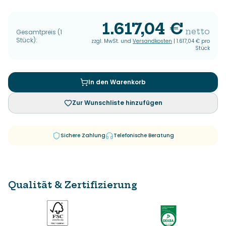
1.617,04 €
netto
Gesamtpreis
(
1
Stück
):
zzgl. MwSt. und
Versandkosten
|
1.617,04 €
pro
Stück
In den Warenkorb
Zur Wunschliste hinzufügen
Sichere Zahlung
Telefonische Beratung
Qualität & Zertifizierung