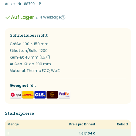
Artikel-Nr.
:
88700__P
Auf Lager
·
2-4 Werktage
Schnellübersicht
Größe
:
100 × 150 mm
Etiketten/Rolle
:
1200
Kern-Ø
:
40 mm (1,57")
Außen-Ø
:
ca. 190 mm
Material
:
Thermo ECO, Weiß
Geeignet für
:
Staffelpreise
Menge
Preis pro Einheit
Rabatt
1
1.617,04 €