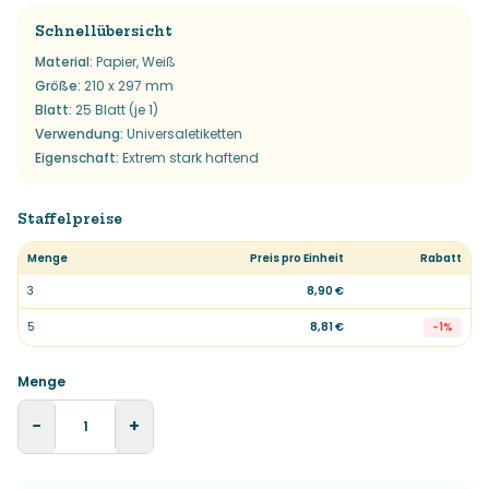
Schnellübersicht
Material
:
Papier, Weiß
Größe
:
210 x 297 mm
Blatt
:
25 Blatt (je 1)
Verwendung
:
Universaletiketten
Eigenschaft
:
Extrem stark haftend
Staffelpreise
Menge
Preis pro Einheit
Rabatt
3
8,90 €
5
8,81 €
-
1
%
Menge
−
+