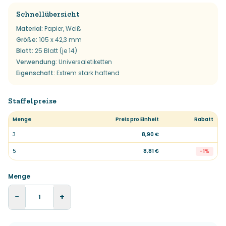
Schnellübersicht
Material
:
Papier, Weiß
Größe
:
105 x 42,3 mm
Blatt
:
25 Blatt (je 14)
Verwendung
:
Universaletiketten
Eigenschaft
:
Extrem stark haftend
Staffelpreise
Menge
Preis pro Einheit
Rabatt
3
8,90 €
5
8,81 €
-
1
%
Menge
−
+