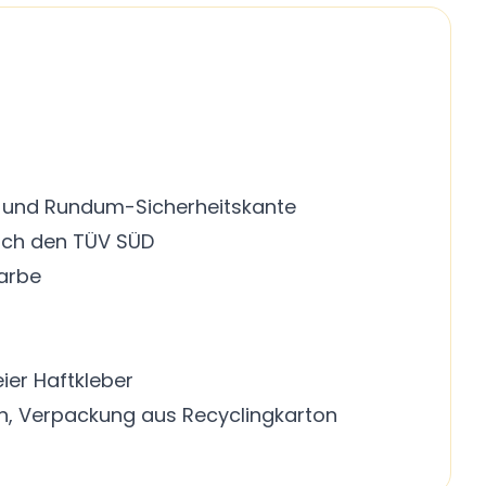
ge und Rundum-Sicherheitskante
urch den TÜV SÜD
arbe
eier Haftkleber
en, Verpackung aus Recyclingkarton