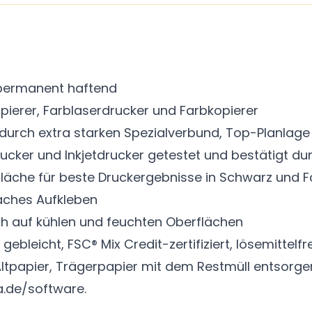
, permanent haftend
Kopierer, Farblaserdrucker und Farbkopierer
g durch extra starken Spezialverbund, Top-Planla
rucker und Inkjetdrucker getestet und bestätigt d
äche für beste Druckergebnisse in Schwarz und F
nfaches Aufkleben
ch auf kühlen und feuchten Oberflächen
bleicht, FSC® Mix Credit-zertifiziert, lösemittelfr
 Altpapier, Trägerpapier mit dem Restmüll entsorg
.de/software.