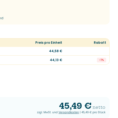
end
Preis pro Einheit
Rabatt
44,58 €
44,13 €
-
1
%
45,49 €
netto
zzgl. MwSt. und
Versandkosten
|
45,49 €
pro Stück