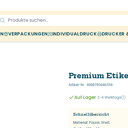
EN
VERPACKUNGEN
INDIVIDUALDRUCK
DRUCKER 
Premium Etike
Artikel-Nr.
:
4008705046350
Auf Lager
·
2-4 Werktage
Schnellübersicht
Material
:
Papier, Weiß