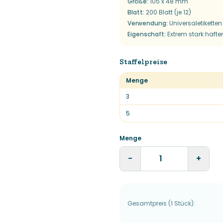
Größe
:
105 x 48 mm
Blatt
:
200 Blatt (je 12)
Verwendung
:
Universaletiketten
Eigenschaft
:
Extrem stark haft
Staffelpreise
Menge
3
5
Menge
−
+
Gesamtpreis
(
1
Stück
):