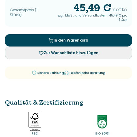
45,49 €
netto
Gesamtpreis
(
1
Stück
):
zzgl. MwSt. und
Versandkosten
|
45,49 €
pro
Stück
In den Warenkorb
Zur Wunschliste hinzufügen
Sichere Zahlung
Telefonische Beratung
Qualität & Zertifizierung
FSC
ISO 9001