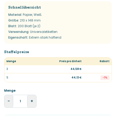
Schnellübersicht
Material
:
Papier, Weiß
Größe
:
210 x 148 mm
Blatt
:
200 Blatt (je 2)
Verwendung
:
Universaletiketten
Eigenschaft
:
Extrem stark haftend
Staffelpreise
Menge
Preis pro Einheit
Rabatt
3
44,58 €
5
44,13 €
-
1
%
Menge
−
+