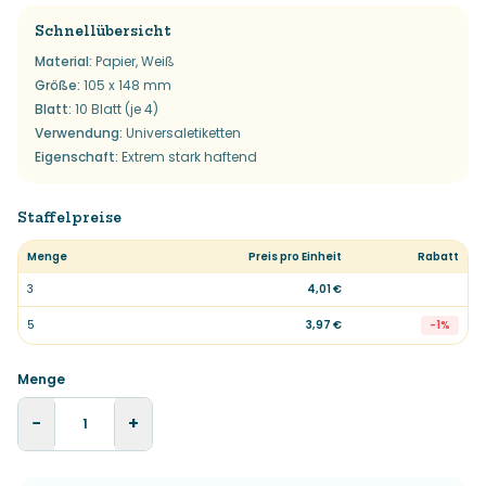
Schnellübersicht
Material
:
Papier, Weiß
Größe
:
105 x 148 mm
Blatt
:
10 Blatt (je 4)
Verwendung
:
Universaletiketten
Eigenschaft
:
Extrem stark haftend
Staffelpreise
Menge
Preis pro Einheit
Rabatt
3
4,01 €
5
3,97 €
-
1
%
Menge
−
+