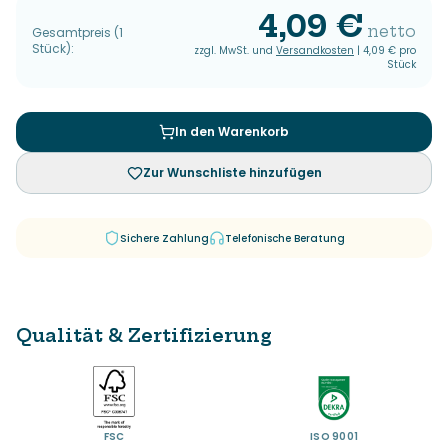
4,09 €
netto
Gesamtpreis
(
1
Stück
):
zzgl. MwSt. und
Versandkosten
|
4,09 €
pro
Stück
In den Warenkorb
Zur Wunschliste hinzufügen
Sichere Zahlung
Telefonische Beratung
Qualität & Zertifizierung
FSC
ISO 9001