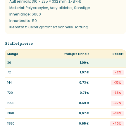
Außenmaß
:
310 × 235 × 332 mm (L×B×H)
Material
:
Polypropylen, Acrylatkleber, Sonstige
Innenlänge
:
6600
Innenbreite
:
50
Klebstoff
:
Kleber garantiert schnelle Haftung
Staffelpreise
Menge
Preis pro Einheit
Rabatt
36
1,09 €
72
1,07 €
-
2
%
144
0,73 €
-
33
%
720
0,71 €
-
35
%
1296
0,69 €
-
37
%
1368
0,67 €
-
39
%
1980
0,65 €
-
40
%