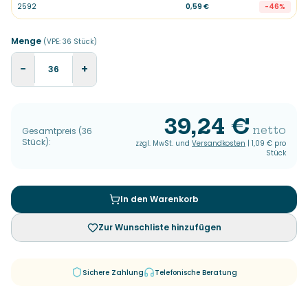
2592
0,59 €
-
46
%
Menge
(VPE:
36
Stück
)
−
+
39,24 €
netto
Gesamtpreis
(
36
Stück
):
zzgl. MwSt. und
Versandkosten
|
1,09 €
pro
Stück
In den Warenkorb
Zur Wunschliste hinzufügen
Sichere Zahlung
Telefonische Beratung