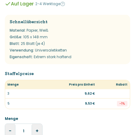
Auf Lager
·
2-4 Werktage
Schnellübersicht
Material
:
Papier, Weiß
Größe
:
105 x 148 mm
Blatt
:
25 Blatt (je 4)
Verwendung
:
Universaletiketten
Eigenschaft
:
Extrem stark haftend
Staffelpreise
Menge
Preis pro Einheit
Rabatt
3
9,62 €
5
9,53 €
-
1
%
Menge
−
+