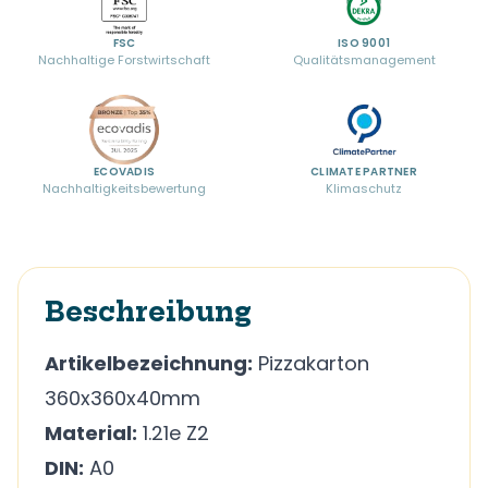
FSC
ISO 9001
Nachhaltige Forstwirtschaft
Qualitätsmanagement
ECOVADIS
CLIMATE PARTNER
Nachhaltigkeitsbewertung
Klimaschutz
Beschreibung
Artikelbezeichnung:
Pizzakarton
360x360x40mm
Material:
1.21e Z2
DIN:
A0