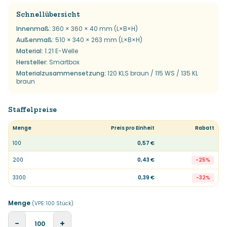
Schnellübersicht
Innenmaß
:
360 × 360 × 40 mm (L×B×H)
Außenmaß
:
510 × 340 × 263 mm (L×B×H)
Material
:
1.21 E-Welle
Hersteller
:
Smartbox
Materialzusammensetzung
:
120 KLS braun / 115 WS / 135 KL
braun
Staffelpreise
Menge
Preis pro Einheit
Rabatt
100
0,57 €
200
0,43 €
-
25
%
3300
0,39 €
-
32
%
Menge
(VPE:
100
Stück
)
−
+