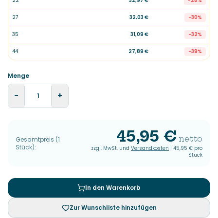
22
32,97 €
-
28
%
27
32,03 €
-
30
%
35
31,09 €
-
32
%
44
27,89 €
-
39
%
Menge
−
+
45,95 €
netto
Gesamtpreis
(
1
Stück
):
zzgl. MwSt. und
Versandkosten
|
45,95 €
pro
Stück
In den Warenkorb
Zur Wunschliste hinzufügen