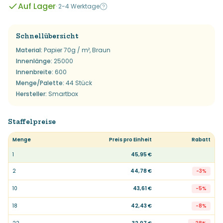
Auf Lager
·
2-4 Werktage
Schnellübersicht
Material
:
Papier 70g / m², Braun
Innenlänge
:
25000
Innenbreite
:
600
Menge/Palette
:
44 Stück
Hersteller
:
Smartbox
Staffelpreise
Menge
Preis pro Einheit
Rabatt
1
45,95 €
2
44,78 €
-
3
%
10
43,61 €
-
5
%
18
42,43 €
-
8
%