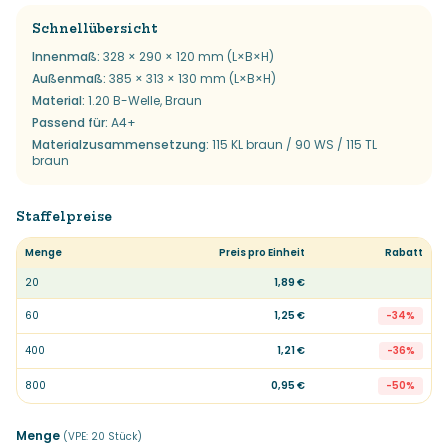
Schnellübersicht
Innenmaß
:
328 × 290 × 120 mm (L×B×H)
Außenmaß
:
385 × 313 × 130 mm (L×B×H)
Material
:
1.20 B-Welle, Braun
Passend für
:
A4+
Materialzusammensetzung
:
115 KL braun / 90 WS / 115 TL
braun
Staffelpreise
Menge
Preis pro Einheit
Rabatt
20
1,89 €
60
1,25 €
-
34
%
400
1,21 €
-
36
%
800
0,95 €
-
50
%
Menge
(VPE:
20
Stück
)