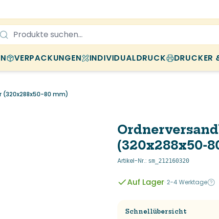
EN
VERPACKUNGEN
INDIVIDUALDRUCK
DRUCKER 
ar (320x288x50-80 mm)
Ordnerversand
(320x288x50-8
Artikel-Nr.
:
sm_212160320
Auf Lager
·
2-4 Werktage
Schnellübersicht