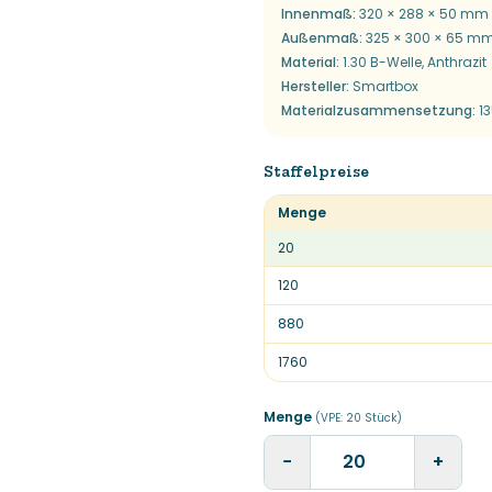
Innenmaß
:
320 × 288 × 50 mm 
Außenmaß
:
325 × 300 × 65 mm
Material
:
1.30 B-Welle, Anthrazit
Hersteller
:
Smartbox
Materialzusammensetzung
:
13
Staffelpreise
Menge
20
120
880
1760
Menge
(VPE:
20
Stück
)
−
+