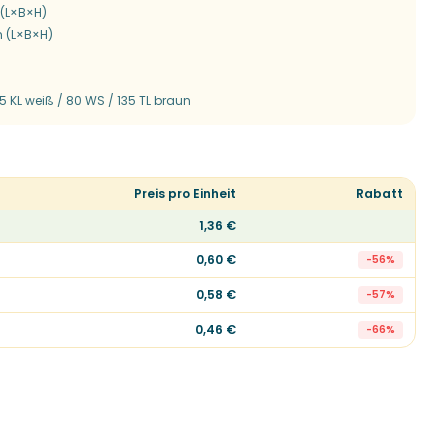
(L×B×H)
 (L×B×H)
5 KL weiß / 80 WS / 135 TL braun
Preis pro Einheit
Rabatt
1,36 €
0,60 €
-
56
%
0,58 €
-
57
%
0,46 €
-
66
%