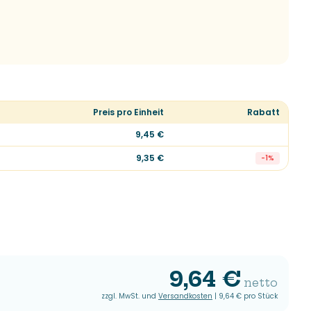
Preis pro Einheit
Rabatt
9,45 €
9,35 €
-
1
%
9,64 €
netto
zzgl. MwSt. und
Versandkosten
|
9,64 €
pro Stück