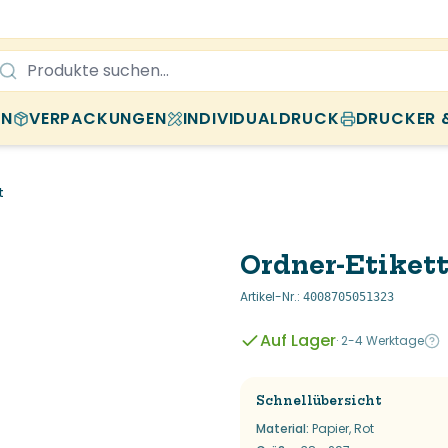
EN
VERPACKUNGEN
INDIVIDUALDRUCK
DRUCKER 
t
Ordner-Etikett
Artikel-Nr.
:
4008705051323
Auf Lager
·
2-4 Werktage
Schnellübersicht
Material
:
Papier, Rot