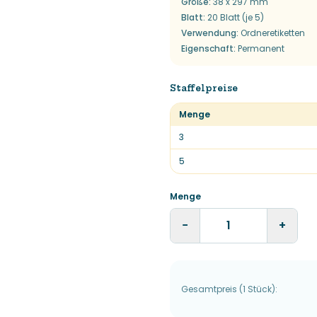
Größe
:
38 x 297 mm
Blatt
:
20 Blatt (je 5)
Verwendung
:
Ordneretiketten
Eigenschaft
:
Permanent
Staffelpreise
Menge
3
5
Menge
−
+
Gesamtpreis
(
1
Stück
):