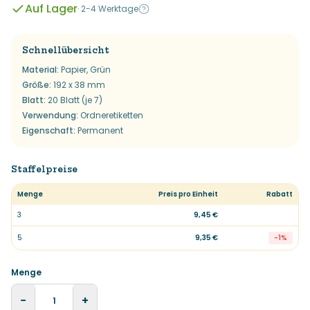
Auf Lager
·
2-4 Werktage
Schnellübersicht
Material
:
Papier, Grün
Größe
:
192 x 38 mm
Blatt
:
20 Blatt (je 7)
Verwendung
:
Ordneretiketten
Eigenschaft
:
Permanent
Staffelpreise
Menge
Preis pro Einheit
Rabatt
3
9,45 €
5
9,35 €
-
1
%
Menge
−
+