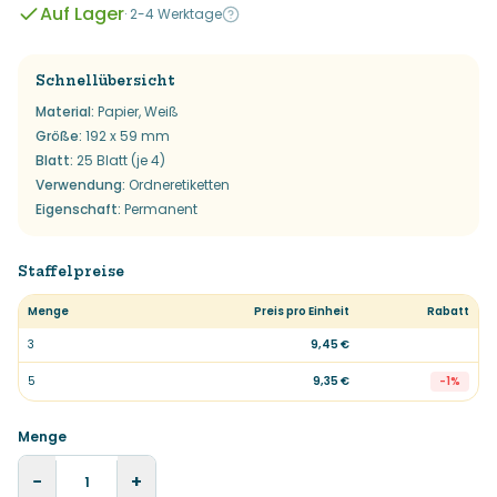
Auf Lager
·
2-4 Werktage
Schnellübersicht
Material
:
Papier, Weiß
Größe
:
192 x 59 mm
Blatt
:
25 Blatt (je 4)
Verwendung
:
Ordneretiketten
Eigenschaft
:
Permanent
Staffelpreise
Menge
Preis pro Einheit
Rabatt
3
9,45 €
5
9,35 €
-
1
%
Menge
−
+