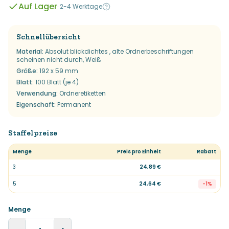
Auf Lager
·
2-4 Werktage
Schnellübersicht
Material
:
Absolut blickdichtes , alte Ordnerbeschriftungen
scheinen nicht durch, Weiß
Größe
:
192 x 59 mm
Blatt
:
100 Blatt (je 4)
Verwendung
:
Ordneretiketten
Eigenschaft
:
Permanent
Staffelpreise
Menge
Preis pro Einheit
Rabatt
3
24,89 €
5
24,64 €
-
1
%
Menge