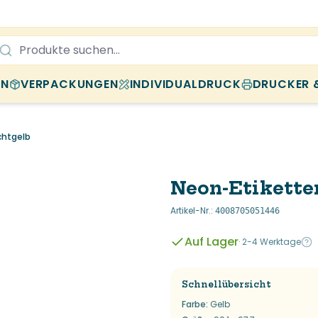
EN
VERPACKUNGEN
INDIVIDUALDRUCK
DRUCKER 
chtgelb
Neon-Etiketten
Artikel-Nr.
:
4008705051446
Auf Lager
·
2-4 Werktage
Schnellübersicht
Farbe
:
Gelb