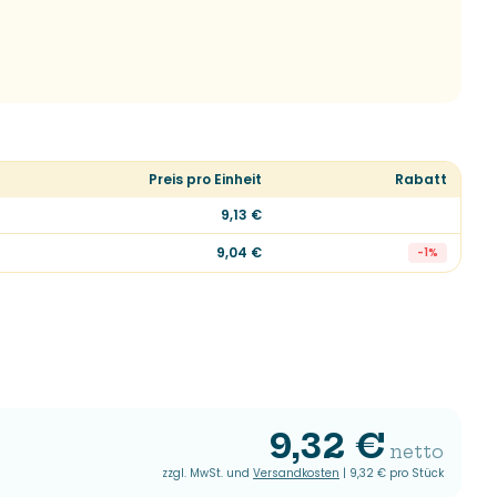
Preis pro Einheit
Rabatt
9,13 €
9,04 €
-
1
%
9,32 €
netto
zzgl. MwSt. und
Versandkosten
|
9,32 €
pro Stück