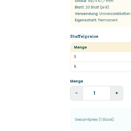
Größe
:
99,1 x 67,7 mm
Blatt
:
20 Blatt (je 8)
Verwendung
:
Universaletiketten
Eigenschaft
:
Permanent
Staffelpreise
Menge
3
5
Menge
−
+
Gesamtpreis
(
1
Stück
):