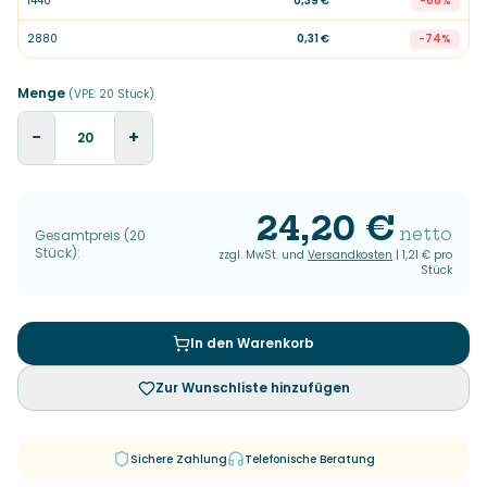
1440
0,39 €
-
68
%
2880
0,31 €
-
74
%
Menge
(VPE:
20
Stück
)
−
+
24,20 €
netto
Gesamtpreis
(
20
Stück
):
zzgl. MwSt. und
Versandkosten
|
1,21 €
pro
Stück
In den Warenkorb
Zur Wunschliste hinzufügen
Sichere Zahlung
Telefonische Beratung