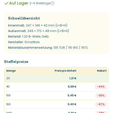
Auf Lager
·
2-4 Werktage
Schnellübersicht
Innenmaß
:
247 × 146 × 42 mm (L×B×H)
Außenmaß
:
249 × 170 × 48 mm (L×B×H)
Material
:
1.20 B-Welle, Gelb
Hersteller
:
Smartbox
Materialzusammensetzung
:
135 TLW / 115 WS / 115TL
Staffelpreise
Menge
Preis pro Einheit
Rabatt
20
1,21 €
40
0,68 €
-
44
%
100
0,45 €
-
63
%
160
0,40 €
-
67
%