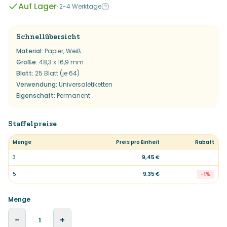
Auf Lager
·
2-4 Werktage
Schnellübersicht
Material
:
Papier, Weiß
Größe
:
48,3 x 16,9 mm
Blatt
:
25 Blatt (je 64)
Verwendung
:
Universaletiketten
Eigenschaft
:
Permanent
Staffelpreise
Menge
Preis pro Einheit
Rabatt
3
9,45 €
5
9,35 €
-
1
%
Menge
−
+