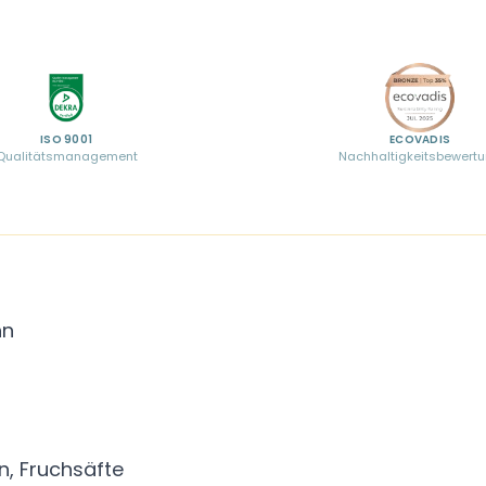
ISO 9001
ECOVADIS
Qualitätsmanagement
Nachhaltigkeitsbewert
hn
in, Fruchsäfte