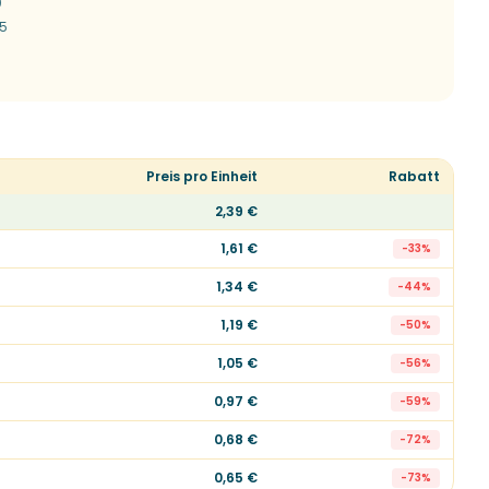
0
5
Preis pro Einheit
Rabatt
2,39 €
1,61 €
-
33
%
1,34 €
-
44
%
1,19 €
-
50
%
1,05 €
-
56
%
0,97 €
-
59
%
0,68 €
-
72
%
0,65 €
-
73
%