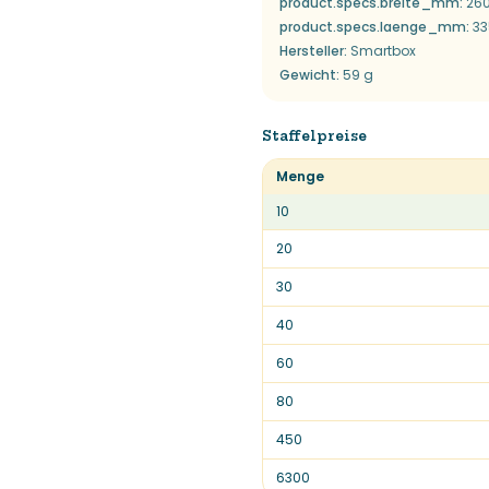
product.specs.breite_mm
:
26
product.specs.laenge_mm
:
33
Hersteller
:
Smartbox
Gewicht
:
59 g
Staffelpreise
Menge
10
20
30
40
60
80
450
6300