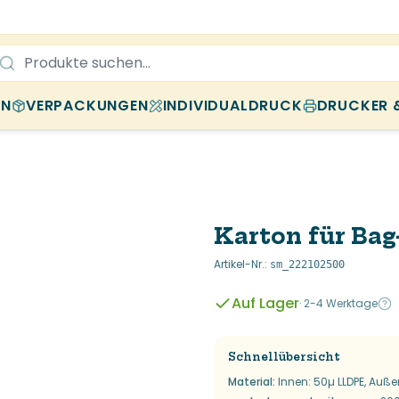
EN
VERPACKUNGEN
INDIVIDUALDRUCK
DRUCKER 
Karton für Bag
Artikel-Nr.
:
sm_222102500
Auf Lager
·
2-4 Werktage
Schnellübersicht
Material
:
Innen: 50µ LLDPE, Auße