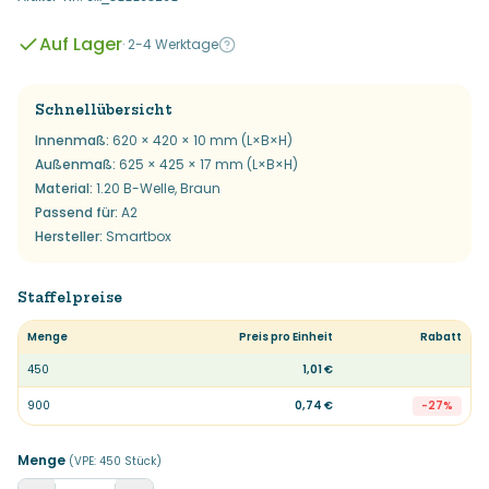
Auf Lager
·
2-4 Werktage
Schnellübersicht
Innenmaß
:
620 × 420 × 10 mm (L×B×H)
Außenmaß
:
625 × 425 × 17 mm (L×B×H)
Material
:
1.20 B-Welle, Braun
Passend für
:
A2
Hersteller
:
Smartbox
Staffelpreise
Menge
Preis pro Einheit
Rabatt
450
1,01 €
900
0,74 €
-
27
%
Menge
(VPE:
450
Stück
)