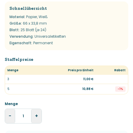
Schnellübersicht
Material
:
Papier, Weiß
Größe
:
66 x 33,8 mm
Blatt
:
25 Blatt (je 24)
Verwendung
:
Universaletiketten
Eigenschaft
:
Permanent
Staffelpreise
Menge
Preis pro Einheit
Rabatt
3
11,00 €
5
10,88 €
-
1
%
Menge
−
+